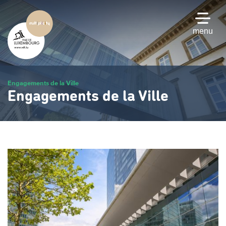
Passer
au
contenu
menu
principal
Engagements de la Ville
Engagements de la Ville