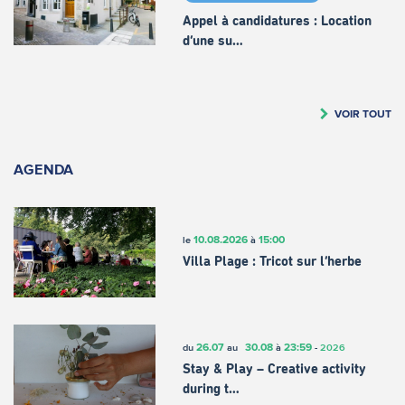
Appel à candidatures : Location
d’une su…
VOIR TOUT
AGENDA
10.08.2026
15:00
le
à
Villa Plage : Tricot sur l’herbe
26.07
30.08
23:59
du
au
à
-
2026
Stay & Play – Creative activity
during t…