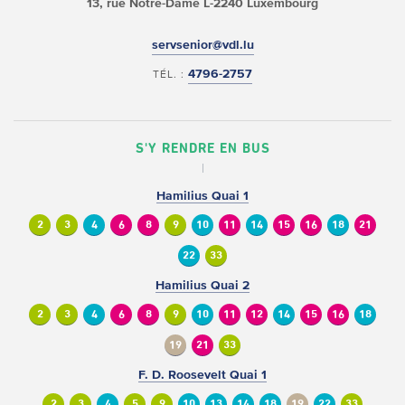
13, rue Notre-Dame
L-2240 Luxembourg
servsenior@vdl.lu
4796-2757
TÉL. :
S'Y RENDRE EN BUS
Hamilius Quai 1
2
3
4
6
8
9
10
11
14
15
16
18
21
22
33
Hamilius Quai 2
2
3
4
6
8
9
10
11
12
14
15
16
18
19
21
33
F. D. Roosevelt Quai 1
2
3
4
5
9
10
13
14
18
19
22
33