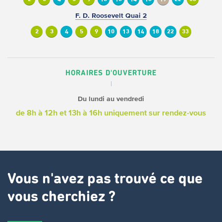
F. D. Roosevelt Quai 2
2
3
4
5
9
10
13
14
18
22
33
HORAIRES D'OUVERTURE
Du lundi au vendredi
de 8h à 12h
et 13h à 16h
uniquement sur rendez-vous
Vous n'avez pas trouvé ce que
vous cherchiez ?