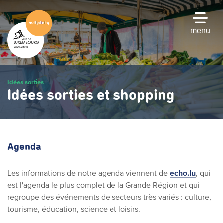
Passer
au
contenu
menu
principal
Idées sorties
Idées sorties et shopping
Agenda
Les informations de notre agenda viennent de
echo.lu
, qui
est l'agenda le plus complet de la Grande Région et qui
regroupe des événements de secteurs très variés : culture,
tourisme, éducation, science et loisirs.