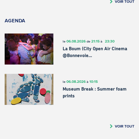
VOIR TOUT
AGENDA
06.08.2026
21:15
23:30
le
de
à
La Boum (City Open Air Cinema
@Bonnevoie…
06.08.2026
10:15
le
à
Museum Break : Summer foam
prints
VOIR TOUT