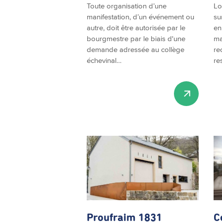
Toute organisation d’une
Lo
manifestation, d’un événement ou
su
autre, doit être autorisée par le
en
bourgmestre par le biais d'une
ma
demande adressée au collège
re
échevinal…
re
Proufraim 1831
C