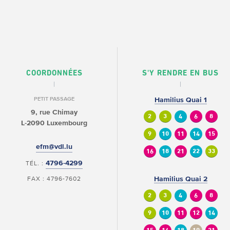
COORDONNÉES
S'Y RENDRE EN BUS
PETIT PASSAGE
Hamilius Quai 1
9, rue Chimay
2
3
4
6
8
L-2090 Luxembourg
9
10
11
14
15
efm@vdl.lu
16
18
21
22
33
4796-4299
TÉL. :
FAX : 4796-7602
Hamilius Quai 2
2
3
4
6
8
9
10
11
12
14