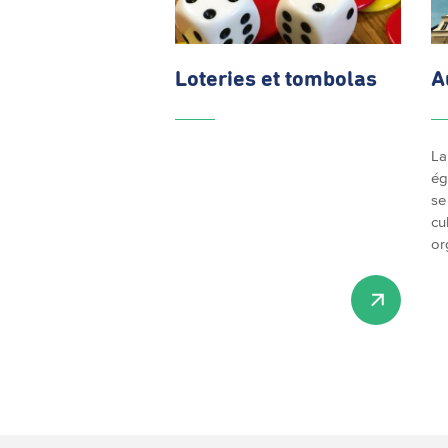
Loteries et tombolas
A
La
ég
se
cu
or