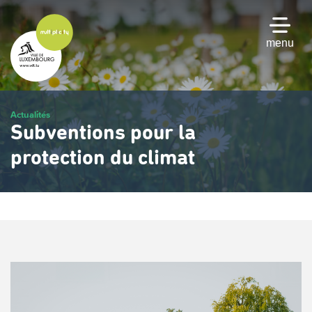
Passer
au
contenu
menu
principal
Actualités
Subventions pour la
protection du climat