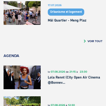
17.07.2026
Urbanisme et logement
Mäi Quartier - Meng Plaz
VOIR TOUT
AGENDA
07.08.2026
21:15
23:30
le
de
à
Lola Rennt (City Open Air Cinema
@Bonnev…
07.08.2026
12:30
le
à