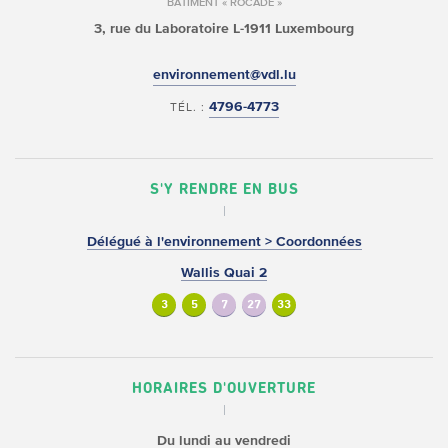
BÂTIMENT « ROCADE »
3, rue du Laboratoire
L-1911 Luxembourg
environnement@vdl.lu
4796-4773
TÉL. :
S'Y RENDRE EN BUS
Délégué à l'environnement > Coordonnées
Wallis Quai 2
3
5
7
27
33
HORAIRES D'OUVERTURE
Du lundi au vendredi