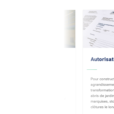
Occupation de la
Autorisat
voie publique
Pour construct
agrandissemen
Taxe calculée sur base de
transformation
différents secteurs et due
abris de jardin
jusqu'à la remise en état initial
marquises, sto
de la voie publique
clôtures le lo