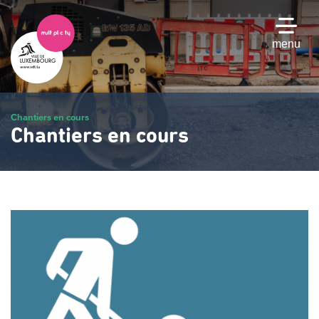
Passer
au
contenu
menu
principal
Chantiers en cours
Chantiers en cours