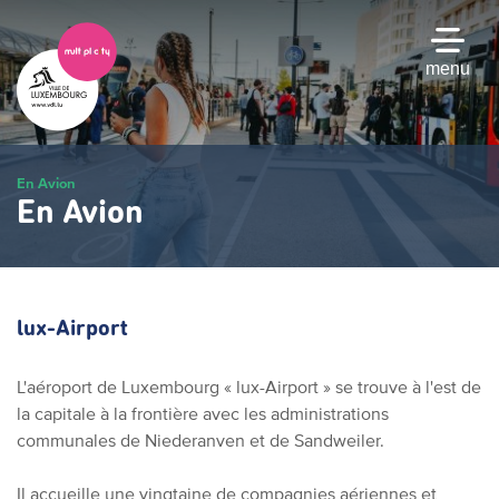
Passer
au
contenu
menu
principal
En Avion
En Avion
lux-Airport
L'aéroport de Luxembourg
«
lux-Airport
»
se trouve à l'est de
la capitale à la frontière avec les administrations
communales de Niederanven et de Sandweiler.
Il accueille une vingtaine de compagnies aériennes et