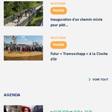
16.07.2026
Mobilité
Inauguration d'un chemin mixte
pour piét…
06.07.2026
Mobilité
Futur « Tramsschapp » à la Cloche
d’Or
VOIR TOUT
AGENDA
07.08.2026
21:15
23:30
le
de
à