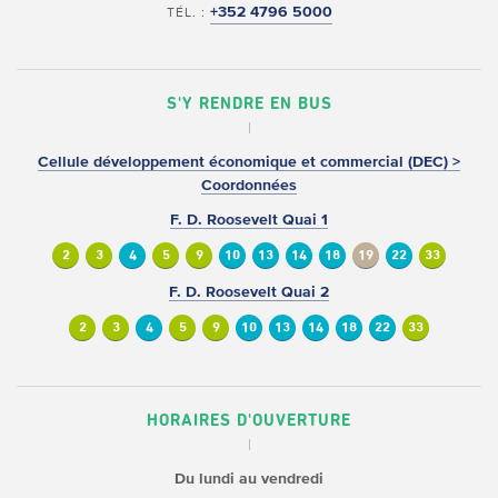
+352 4796 5000
TÉL. :
S'Y RENDRE EN BUS
Cellule développement économique et commercial (DEC) >
Coordonnées
F. D. Roosevelt Quai 1
2
3
4
5
9
10
13
14
18
19
22
33
F. D. Roosevelt Quai 2
2
3
4
5
9
10
13
14
18
22
33
HORAIRES D'OUVERTURE
Du lundi au vendredi