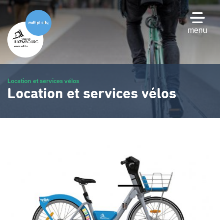
Passer
au
contenu
menu
principal
Location et services vélos
Location et services vélos