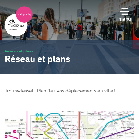
Passer
au
contenu
menu
principal
Réseau et plans
Réseau et plans
Trounwiessel : Planifiez vos déplacements en ville !