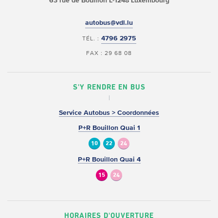
63 rue de Bouillon
L-1248 Luxembourg
autobus@vdl.lu
4796 2975
TÉL. :
FAX : 29 68 08
S'Y RENDRE EN BUS
Service Autobus > Coordonnées
P+R Bouillon Quai 1
10
22
24
P+R Bouillon Quai 4
15
24
HORAIRES D'OUVERTURE