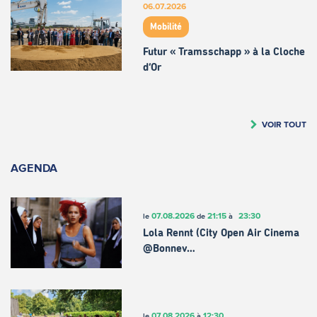
06.07.2026
Mobilité
Futur « Tramsschapp » à la Cloche
d’Or
VOIR TOUT
AGENDA
07.08.2026
21:15
23:30
le
de
à
Lola Rennt (City Open Air Cinema
@Bonnev…
07.08.2026
12:30
le
à