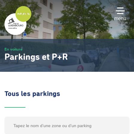
Passer
au
contenu
menu
principal
En voiture
Parkings et P+R
Tous les parkings