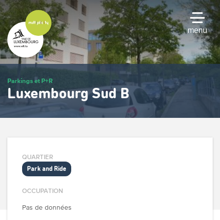
Passer
au
contenu
menu
principal
Parkings et P+R
Luxembourg Sud B
QUARTIER
Park and Ride
OCCUPATION
Pas de données