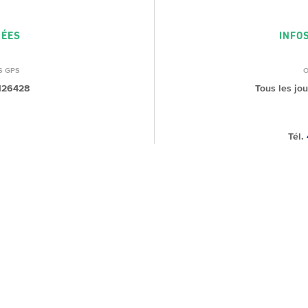
NÉES
INFO
S GPS
.126428
Tous les jo
Tél.