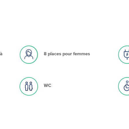
 à
8 places pour femmes
WC