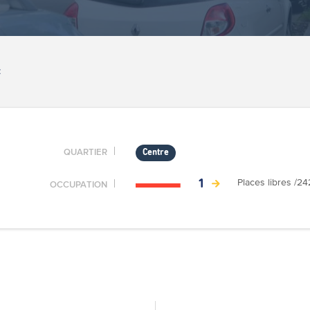
Z
QUARTIER
Centre
Places libres /24
1
OCCUPATION