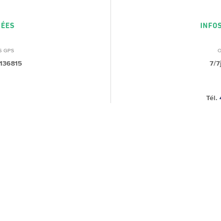
NÉES
INFO
S GPS
.136815
7/7
Tél.