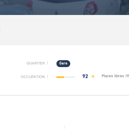
Z
QUARTIER
Gare
Places libres /1
92
OCCUPATION