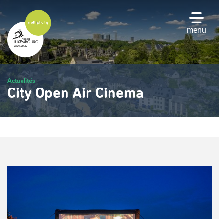
Passer
au
contenu
menu
principal
Actualités
City Open Air Cinema