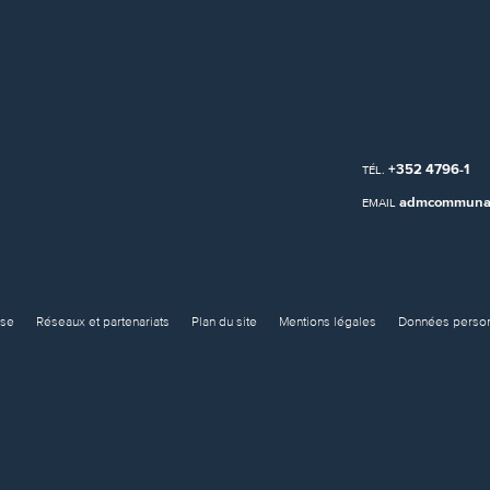
+352 4796-1
TÉL.
admcommunal
EMAIL
sse
Réseaux et partenariats
Plan du site
Mentions légales
Données person