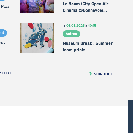
La Boum (City Open Air
 Plaz
Cinema @Bonnevoie…
06.08.2026
10:15
le
à
nt
Autres
s :
Museum Break : Summer
foam prints
R TOUT
VOIR TOUT