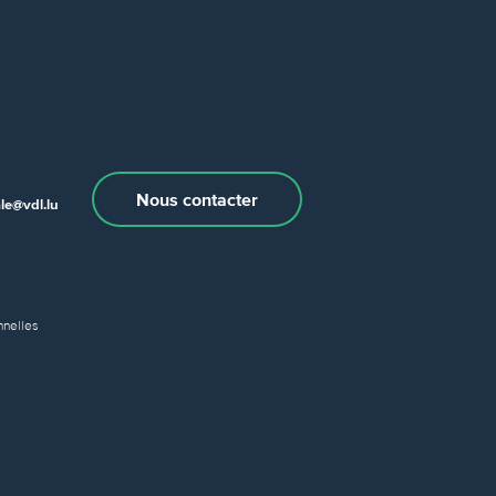
Nous contacter
e@vdl.lu
nelles