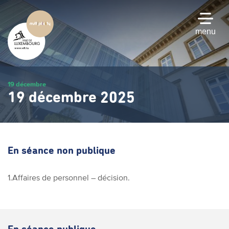
Passer
au
contenu
menu
principal
19 décembre
19 décembre 2025
En séance non publique
1.Affaires de personnel – décision.