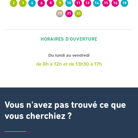
2
3
4
6
8
9
10
11
12
14
15
16
18
19
21
33
HORAIRES D'OUVERTURE
Du lundi au vendredi
de 8h à 12h
et de 13h30 à 17h
Vous n'avez pas trouvé ce que
vous cherchiez ?