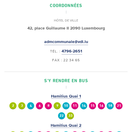
COORDONNÉES
HÔTEL DE VILLE
42, place Guillaume II
2090 Luxembourg
admcommunale@vdl.lu
4796-2651
TÉL. :
FAX : 22 34 65
S'Y RENDRE EN BUS
Hamilius Quai 1
2
3
4
6
8
9
10
11
14
15
16
18
21
22
33
Hamilius Quai 2