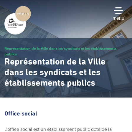
Passer
au
contenu
menu
principal
Représentation de la Ville dans les syndicats et les établissements
publics
Représentation de la Ville
dans les syndicats et les
établissements publics
Office social
L’office social est un établissement public doté de la