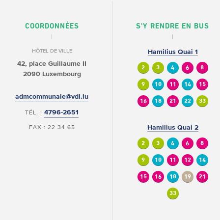
COORDONNÉES
S'Y RENDRE EN BUS
HÔTEL DE VILLE
Hamilius Quai 1
42, place Guillaume II
2
3
4
6
8
2090 Luxembourg
9
10
11
14
15
admcommunale@vdl.lu
16
18
21
22
33
4796-2651
TÉL. :
FAX : 22 34 65
Hamilius Quai 2
2
3
4
6
8
9
10
11
12
14
15
16
18
19
21
33