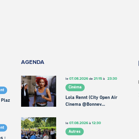
AGENDA
07.08.2026
21:15
23:30
le
de
à
Cinéma
nt
Lola Rennt (City Open Air
 Plaz
Cinema @Bonnev…
07.08.2026
12:30
le
à
nt
Autres
s :