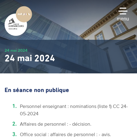
Passer
au
contenu
menu
principal
24 mai 2024
24 mai 2024
En séance non publique
Personnel enseignant : nominations (liste 1) CC 24-
05-2024
Affaires de personnel : - décision.
Office social : affaires de personnel : - avis.