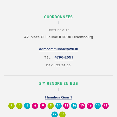
COORDONNÉES
HÔTEL DE VILLE
42, place Guillaume II
2090 Luxembourg
admcommunale@vdl.lu
4796-2651
TÉL. :
FAX : 22 34 65
S'Y RENDRE EN BUS
Hamilius Quai 1
2
3
4
6
8
9
10
11
14
15
16
18
21
22
33