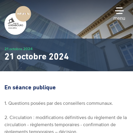
Passer
au
contenu
menu
principal
21 octobre 2024
21 octobre 2024
En séance publique
1. Questions posées par des conseillers communaux.
2. Circulation : modifications définitives du règlement de la
circulation - règlements temporaires - confirmation de
règlements temporaires – décision.