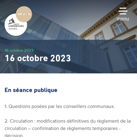
Passer
au
contenu
menu
principal
16 octobre 2023
16 octobre 2023
En séance publique
1. Questions posées par les conseillers communaux.
2. Circulation : modifications définitives du règlement de la
circulation – confirmation de règlements temporaires -
décision.