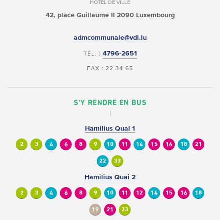
HÔTEL DE VILLE
42, place Guillaume II
2090 Luxembourg
admcommunale@vdl.lu
4796-2651
TÉL. :
FAX : 22 34 65
S'Y RENDRE EN BUS
Hamilius Quai 1
2
3
4
6
8
9
10
11
14
15
16
18
21
22
33
Hamilius Quai 2
2
3
4
6
8
9
10
11
12
14
15
16
18
19
21
33