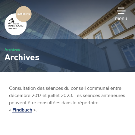
Passer
au
contenu
menu
principal
Archives
Archives
Consultation des séances du conseil communal entre
décembre 2017 et juillet 2023. Les séances antérieures
peuvent être consultées dans le répertoire
«
Findbuch
».