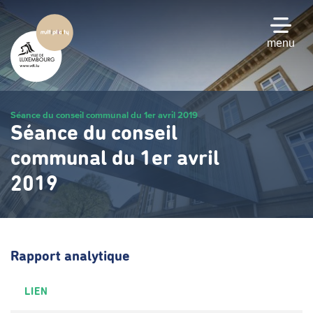
Passer
au
contenu
menu
principal
Séance du conseil communal du 1er avril 2019
Séance du conseil
communal du 1er avril
2019
Rapport analytique
LIEN