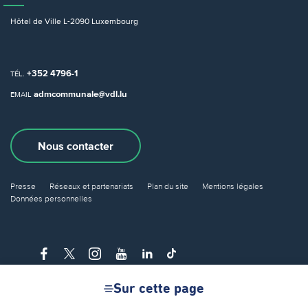
Hôtel de Ville
L-2090 Luxembourg
+352 4796-1
TÉL.
admcommunale@vdl.lu
EMAIL
Nous contacter
Presse
Réseaux et partenariats
Plan du site
Mentions légales
Données personnelles
Sur cette page
© Ville de Luxembourg 2026