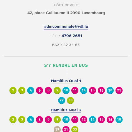
HÔTEL DE VILLE
42, place Guillaume II
2090 Luxembourg
admcommunale@vdl.lu
4796-2651
TÉL. :
FAX : 22 34 65
S'Y RENDRE EN BUS
Hamilius Quai 1
2
3
4
6
8
9
10
11
14
15
16
18
21
22
33
Hamilius Quai 2
2
3
4
6
8
9
10
11
12
14
15
16
18
19
21
33