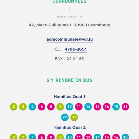
COORDONNÉES
HÔTEL DE VILLE
42, place Guillaume II
2090 Luxembourg
admcommunale@vdl.lu
4796-2651
TÉL. :
FAX : 22 34 65
S'Y RENDRE EN BUS
Hamilius Quai 1
2
3
4
6
8
9
10
11
14
15
16
18
21
22
33
Hamilius Quai 2
2
3
4
6
8
9
10
11
12
14
15
16
18