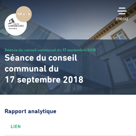
Passer
au
contenu
menu
principal
Séance du conseil communal du 17 septembre 2018
Séance du conseil
communal du
17 septembre 2018
Rapport analytique
LIEN