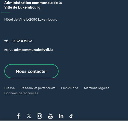
Administration communale
de la
Ville de Luxembourg
Hôtel de Ville
L-2090 Luxembourg
+352 4796-1
TÉL.
admcommunale@vdl.lu
EMAIL
Nous contacter
Presse
Réseaux et partenariats
Plan du site
Mentions légales
Données personnelles