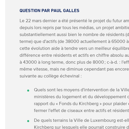
QUESTION PAR PAUL GALLES
Le 22 mars dernier a été présenté le projet du futur 
depuis lors repris par tous les médias, un projet ambit
substantiellement aussi bien le nombre de résidents 
terme) que d'actifs (de 38000 actuellement à 65000 à l
cette évolution aide à tendre vers un meilleur équilibre
différence entre résidents et actifs en chiffre absol
à 43000 à long terme, donc plus de 8000 ; c-à-d. : l'e
même vitesse, mais ne diminue cependant pas encore. C
suivante au collège échevinal :
Quels sont les moyens d'intervention de la Vil
ministères du logement et du développement dur
rapport du « Fonds du Kirchberg » pour plaider
fermer l'effet de ciseaux entre actifs et résident
De quels terrains la Ville de Luxembourg est-ell
Kirchberg sur lesquels elle pourrait construire