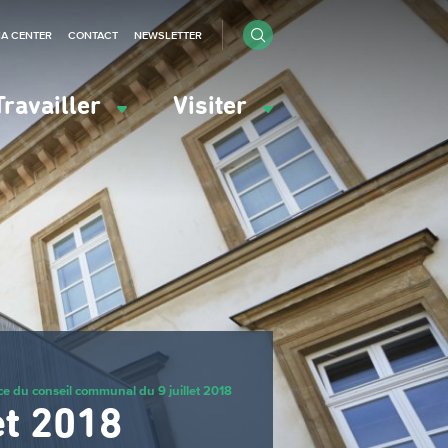
IA CENTER
CONTACT
NEWSLETTER
Travailler
Visiter
e du conseil communal du 9 juillet 2018
et 2018