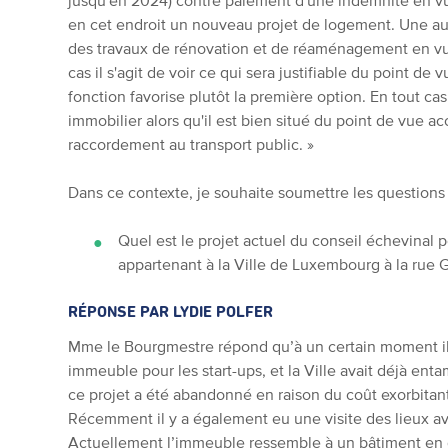
jusqu'en 2024) contre paiement d'une indemnité en vue
en cet endroit un nouveau projet de logement. Une autre
des travaux de rénovation et de réaménagement en vue
cas il s'agit de voir ce qui sera justifiable du point de
fonction favorise plutôt la première option. En tout cas 
immobilier alors qu'il est bien situé du point de vue acc
raccordement au transport public. »
Dans ce contexte, je souhaite soumettre les questions
Quel est le projet actuel du conseil échevinal 
appartenant à la Ville de Luxembourg à la rue 
RÉPONSE PAR LYDIE POLFER
Mme le Bourgmestre répond qu’à un certain moment il 
immeuble pour les start-ups, et la Ville avait déjà en
ce projet a été abandonné en raison du coût exorbita
Récemment il y a également eu une visite des lieux av
A
ctuellement l’immeuble ressemble à un bâtiment en g