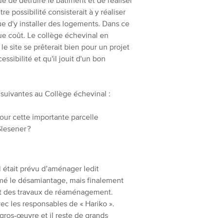
 de détruire le bâtiment et de réaliser
 possibilité consisterait à y réaliser
 d'y installer des logements. Dans ce
 vue coût. Le collège échevinal en
le site se prêterait bien pour un projet
essibilité et qu'il jouit d'un bon
 suivantes au Collège échevinal :
pour cette importante parcelle
Glesener ?
était prévu d’aménager ledit
tamé le désamiantage, mais finalement
nt des travaux de réaménagement.
ec les responsables de « Hariko ».
ros-œuvre et il reste de grands