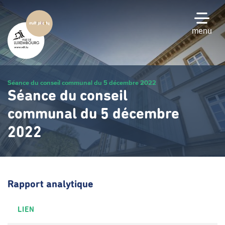
Passer
au
contenu
menu
principal
Séance du conseil communal du 5 décembre 2022
Séance du conseil
communal du 5 décembre
2022
Rapport analytique
LIEN