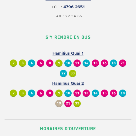
4796-2651
TÉL. :
FAX : 22 34 65
S'Y RENDRE EN BUS
Hamilius Quai 1
2
3
4
6
8
9
10
11
14
15
16
18
21
22
33
Hamilius Quai 2
2
3
4
6
8
9
10
11
12
14
15
16
18
19
21
33
HORAIRES D'OUVERTURE