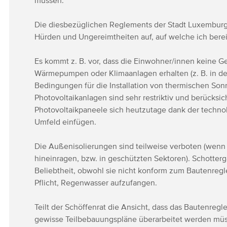
müssen.
Die diesbezüglichen Reglements der Stadt Luxemburg
Hürden und Ungereimtheiten auf, auf welche ich berei
Es kommt z. B. vor, dass die Einwohner/innen keine Ge
Wärmepumpen oder Klimaanlagen erhalten (z. B. in de
Bedingungen für die Installation von thermischen Son
Photovoltaikanlagen sind sehr restriktiv und berücksi
Photovoltaikpaneele sich heutzutage dank der technol
Umfeld einfügen.
Die Außenisolierungen sind teilweise verboten (wenn 
hineinragen, bzw. in geschützten Sektoren). Schotterg
Beliebtheit, obwohl sie nicht konform zum Bautenregl
Pflicht, Regenwasser aufzufangen.
Teilt der Schöffenrat die Ansicht, dass das Bautenre
gewisse Teilbebauungspläne überarbeitet werden mü