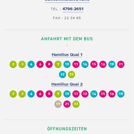
4796-2651
TEL. :
FAX : 22 34 65
ANFAHRT MIT DEM BUS
Hamilius Quai 1
2
3
4
6
8
9
10
11
14
15
16
18
21
22
33
Hamilius Quai 2
2
3
4
6
8
9
10
11
12
14
15
16
18
19
21
33
ÖFFNUNGSZEITEN