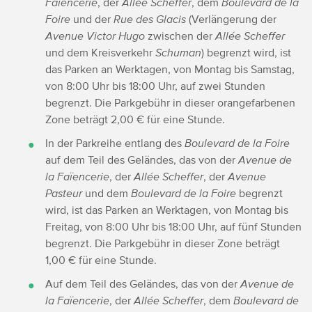
Faïencerie
, der
Allée Scheffer
, dem
Boulevard de la
Foire
und der
Rue des Glacis
(Verlängerung der
Avenue Victor Hugo
zwischen der
Allée Scheffer
und dem Kreisverkehr
Schuman
) begrenzt wird, ist
das Parken an Werktagen, von Montag bis Samstag,
von 8:00 Uhr bis 18:00 Uhr, auf zwei Stunden
begrenzt. Die Parkgebühr in dieser orangefarbenen
Zone beträgt 2,00 € für eine Stunde.
In der Parkreihe entlang des
Boulevard de la Foire
auf dem Teil des Geländes, das von der
Avenue de
la Faïencerie
, der
Allée Scheffer
, der
Avenue
Pasteur
und dem
Boulevard de la Foire
begrenzt
wird, ist das Parken an Werktagen, von Montag bis
Freitag, von 8:00 Uhr bis 18:00 Uhr, auf fünf Stunden
begrenzt. Die Parkgebühr in dieser Zone beträgt
1,00 € für eine Stunde.
Auf dem Teil des Geländes, das von der
Avenue de
la Faïencerie
, der
Allée Scheffer
, dem
Boulevard de