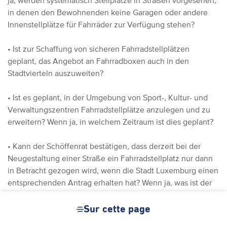
ja, werden systematisch Stellplätze in Straßen vorgesehen,
in denen den Bewohnenden keine Garagen oder andere
Innenstellplätze für Fahrräder zur Verfügung stehen?
• Ist zur Schaffung von sicheren Fahrradstellplätzen
geplant, das Angebot an Fahrradboxen auch in den
Stadtvierteln auszuweiten?
• Ist es geplant, in der Umgebung von Sport-, Kultur- und
Verwaltungszentren Fahrradstellplätze anzulegen und zu
erweitern? Wenn ja, in welchem Zeitraum ist dies geplant?
• Kann der Schöffenrat bestätigen, dass derzeit bei der
Neugestaltung einer Straße ein Fahrradstellplatz nur dann
in Betracht gezogen wird, wenn die Stadt Luxemburg einen
entsprechenden Antrag erhalten hat? Wenn ja, was ist der
Grund dafür, dass das Angebot an Fahrradstellplätzen bei
einer Neugestaltung nicht systematischer erweitert wird?
Sur cette page