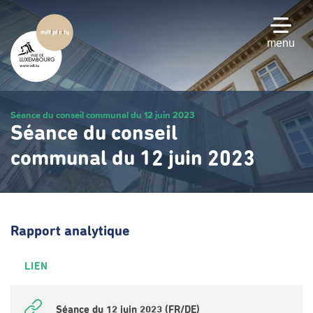
Passer
au
contenu
menu
principal
Séance du conseil communal du 12 juin 2023
Séance du conseil
communal du 12 juin 2023
Rapport analytique
LIEN
Séance du 12 juin 2023 (FR/DE)