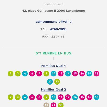
HÔTEL DE VILLE
42, place Guillaume II
2090 Luxembourg
admcommunale@vdl.lu
4796-2651
TÉL. :
FAX : 22 34 65
S'Y RENDRE EN BUS
Hamilius Quai 1
2
3
4
6
8
9
10
11
14
15
16
18
21
22
33
Hamilius Quai 2
2
3
4
6
8
9
10
11
12
14
15
16
18
19
21
33