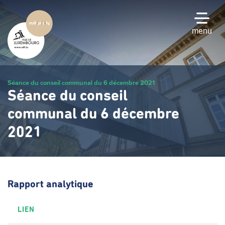
Passer
au
contenu
menu
principal
Séance du conseil communal du 6 décembre 2021
Séance du conseil
communal du 6 décembre
2021
Rapport analytique
LIEN