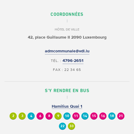
COORDONNÉES
HÔTEL DE VILLE
42, place Guillaume II
2090 Luxembourg
admcommunale@vdl.lu
4796-2651
TÉL. :
FAX : 22 34 65
S'Y RENDRE EN BUS
Hamilius Quai 1
2
3
4
6
8
9
10
11
14
15
16
18
21
22
33