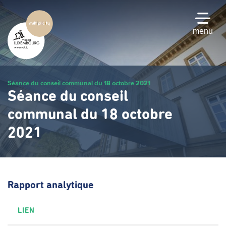
Passer
au
contenu
menu
principal
Séance du conseil communal du 18 octobre 2021
Séance du conseil
communal du 18 octobre
2021
Rapport analytique
LIEN