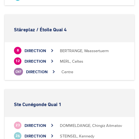
Stäreplaz / Étoile Quai 4
DIRECTION
BERTRANGE, Waassertuerm
8
DIRECTION
MERL, Celtes
12
DIRECTION
Centre
CN7
Ste Cunégonde Quai 1
DIRECTION
DOMMELDANGE, Chingiz Aitmatov
23
DIRECTION
STEINSEL, Kennedy
26