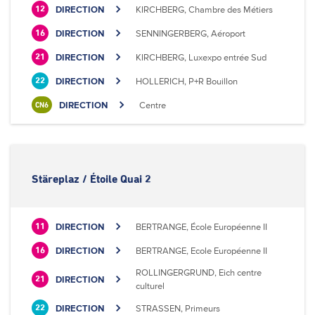
DIRECTION
KIRCHBERG, Chambre des Métiers
12
DIRECTION
SENNINGERBERG, Aéroport
16
DIRECTION
KIRCHBERG, Luxexpo entrée Sud
21
DIRECTION
HOLLERICH, P+R Bouillon
22
DIRECTION
Centre
CN6
Stäreplaz / Étoile Quai 2
DIRECTION
BERTRANGE, École Européenne II
11
DIRECTION
BERTRANGE, Ecole Européenne II
16
ROLLINGERGRUND, Eich centre
DIRECTION
21
culturel
DIRECTION
STRASSEN, Primeurs
22