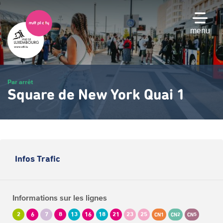
Passer
au
contenu
menu
principal
Par arrêt
Square de New York Quai 1
Infos Trafic
Informations sur les lignes
2
6
7
8
13
16
18
21
23
25
CN1
CN2
CN5