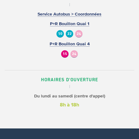
Service Autobus > Coordonnées
P+R Bouillon Quai 1
10
22
24
P+R Bouillon Quai 4
15
24
HORAIRES D'OUVERTURE
Du lundi au samedi (centre d'appel)
8h à 18h