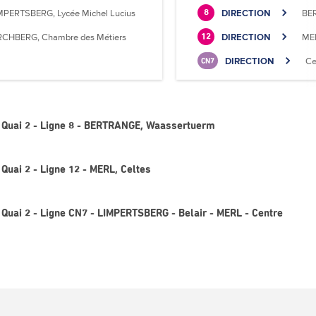
MPERTSBERG, Lycée Michel Lucius
DIRECTION
BE
8
RCHBERG, Chambre des Métiers
DIRECTION
MER
12
DIRECTION
Ce
CN7
 Quai 2 - Ligne 8 - BERTRANGE, Waassertuerm
Quai 2 - Ligne 12 - MERL, Celtes
Quai 2 - Ligne CN7 - LIMPERTSBERG - Belair - MERL - Centre