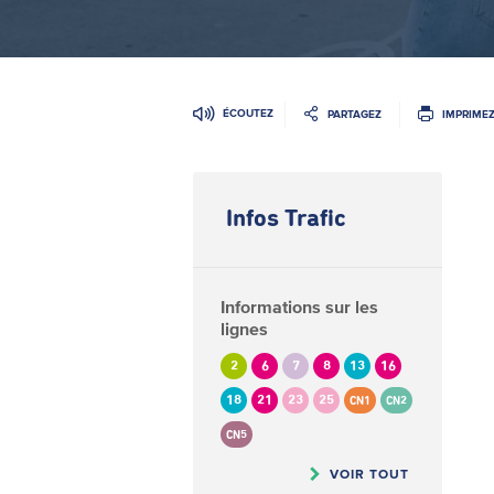
ÉCOUTEZ
PARTAGEZ
IMPRIME
Infos Trafic
Informations sur les
lignes
2
6
7
8
13
16
18
21
23
25
CN1
CN2
CN5
VOIR TOUT