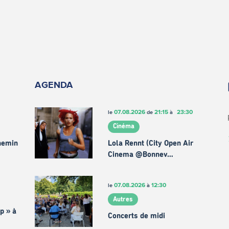
AGENDA
07.08.2026
21:15
23:30
le
de
à
Cinéma
chemin
Lola Rennt (City Open Air
Cinema @Bonnev…
07.08.2026
12:30
le
à
Autres
p » à
Concerts de midi