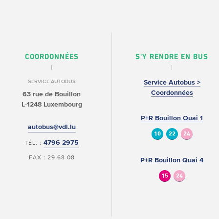
COORDONNÉES
S'Y RENDRE EN BUS
SERVICE AUTOBUS
Service Autobus >
Coordonnées
63 rue de Bouillon
L-1248 Luxembourg
P+R Bouillon Quai 1
autobus@vdl.lu
10
22
24
4796 2975
TÉL. :
FAX : 29 68 08
P+R Bouillon Quai 4
15
24