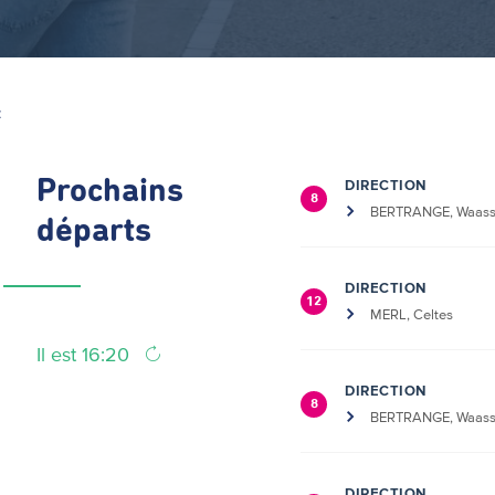
Z
Prochains
DIRECTION
8
BERTRANGE, Waass
départs
DIRECTION
12
MERL, Celtes
Il est 16:20
DIRECTION
8
BERTRANGE, Waass
DIRECTION