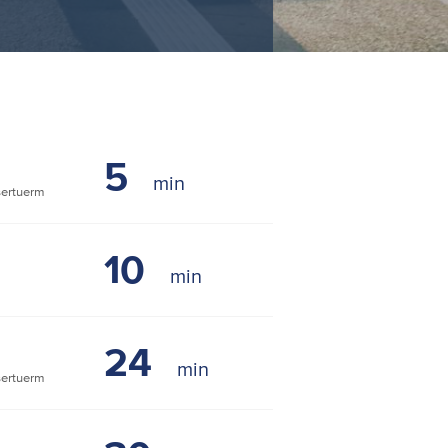
5
ertuerm
10
24
ertuerm