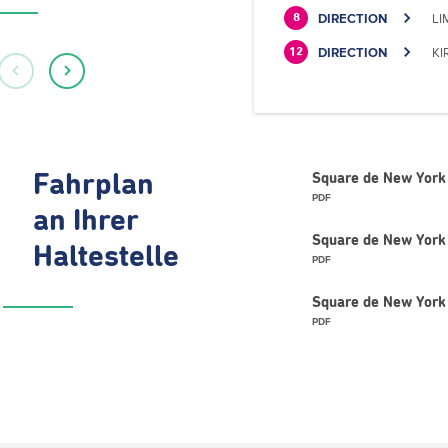
DIRECTION
LI
8
DIRECTION
KI
12
Fahrplan
Square de New York
PDF
an Ihrer
Square de New York 
Haltestelle
PDF
Square de New York 
PDF