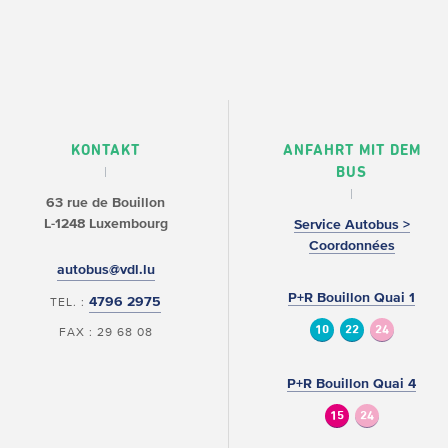
KONTAKT
ANFAHRT MIT DEM
BUS
63 rue de Bouillon
L-1248 Luxembourg
Service Autobus >
Coordonnées
autobus@vdl.lu
P+R Bouillon Quai 1
4796 2975
TEL. :
10
22
24
FAX : 29 68 08
P+R Bouillon Quai 4
15
24