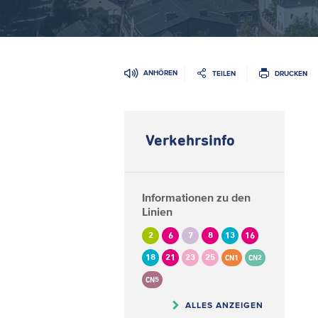
ANHÖREN
TEILEN
DRUCKEN
Verkehrsinfo
Informationen zu den
Linien
2
6
7
8
13
16
18
21
23
25
CN1
CN2
CN5
ALLES ANZEIGEN