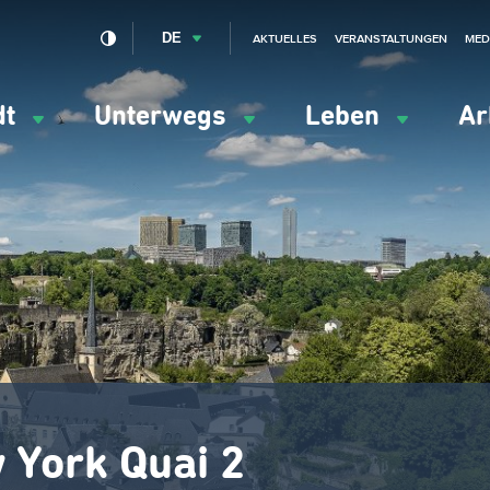
DE
AKTUELLES
VERANSTALTUNGEN
MED
dt
Unterwegs
Leben
Ar
ation
ipale
 York Quai 2