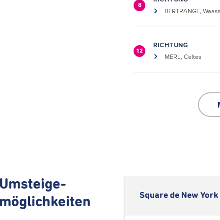
8
BERTRANGE, Waass
RICHTUNG
12
MERL, Celtes
Umsteige-
Square de New York 
möglichkeiten