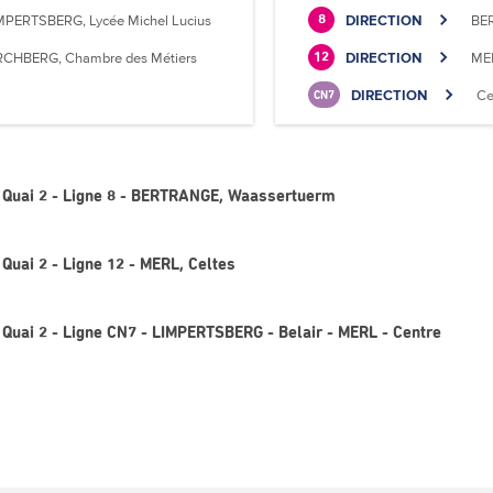
MPERTSBERG, Lycée Michel Lucius
DIRECTION
BE
8
RCHBERG, Chambre des Métiers
DIRECTION
MER
12
DIRECTION
Ce
CN7
 Quai 2 - Ligne 8 - BERTRANGE, Waassertuerm
Quai 2 - Ligne 12 - MERL, Celtes
Quai 2 - Ligne CN7 - LIMPERTSBERG - Belair - MERL - Centre