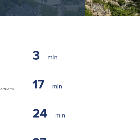
3
17
ertuerm
24