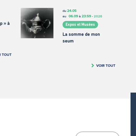
24.05
du
06.09
23:59
au
à
-
2026
p » à
Expos et Musées
La somme de mon
seum
R TOUT
VOIR TOUT