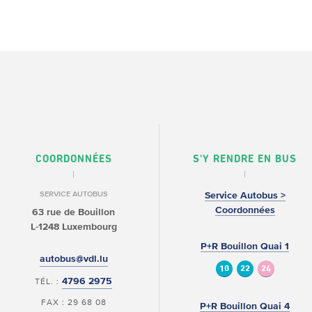
COORDONNÉES
S'Y RENDRE EN BUS
SERVICE AUTOBUS
Service Autobus >
Coordonnées
63 rue de Bouillon
L-1248 Luxembourg
P+R Bouillon Quai 1
autobus@vdl.lu
10
22
24
4796 2975
TÉL. :
FAX : 29 68 08
P+R Bouillon Quai 4