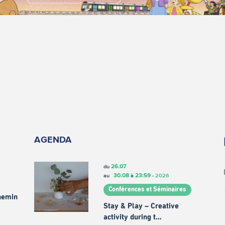
AGENDA
26.07
du
30.08
23:59
au
à
-
2026
Conférences et Séminaires
chemin
Stay & Play – Creative
activity during t…