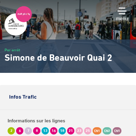
Passer
au
contenu
menu
principal
Par arrêt
Simone de Beauvoir Quai 2
Infos Trafic
Informations sur les lignes
2
6
7
8
13
16
18
21
23
25
CN1
CN2
CN5