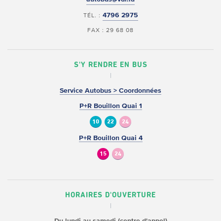
4796 2975
TÉL. :
FAX : 29 68 08
S'Y RENDRE EN BUS
Service Autobus > Coordonnées
P+R Bouillon Quai 1
10
22
24
P+R Bouillon Quai 4
15
24
HORAIRES D'OUVERTURE
Du lundi au samedi (centre d'appel)