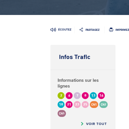
ÉCOUTEZ
PARTAGEZ
IMPRIME
Infos Trafic
Informations sur les
lignes
2
6
7
8
13
16
18
21
23
25
CN1
CN2
CN5
VOIR TOUT