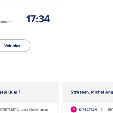
17:34
ertuerm
Voir plus
gelo Quai 1
Strassen, Michel Ang
MPERTSBERG, Lycée Michel Lucius
DIRECTION
BE
8