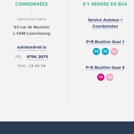
COORDONNÉES
S'Y RENDRE EN BUS
SERVICE AUTOBUS
Service Autobus >
Coordonnées
63 rue de Bouillon
L-1248 Luxembourg
P+R Bouillon Quai 1
autobus@vdl.lu
10
22
24
4796 2975
TÉL. :
FAX : 29 68 08
P+R Bouillon Quai 4
15
24