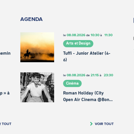
AGENDA
08.08.2026
10:30
11:30
le
de
à
Arts et Design
chemin
Tuffi - Junior Atelier (4-
6)
08.08.2026
21:15
23:30
le
de
à
Cinéma
p » à
Roman Holiday (City
Open Air Cinema @Bon…
R TOUT
VOIR TOUT