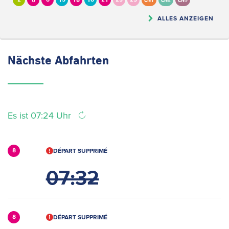
2
6
8
13
16
18
21
23
25
CN1
CN2
CN5
ALLES ANZEIGEN
Nächste
Abfahrten
Es ist 07:24 Uhr
DÉPART SUPPRIMÉ
8
07:32
DÉPART SUPPRIMÉ
8