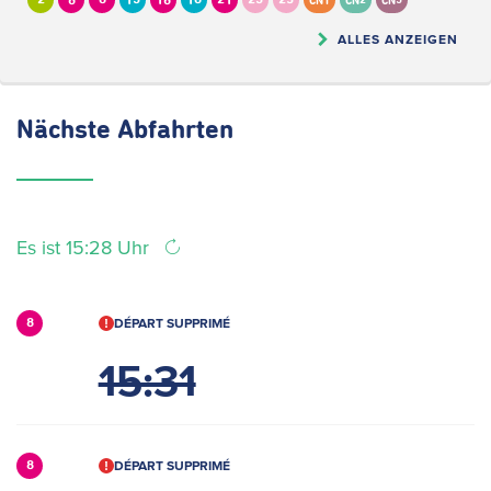
2
6
8
13
16
18
21
23
25
CN1
CN2
CN5
ALLES ANZEIGEN
Nächste
Abfahrten
Es ist 15:28 Uhr
DÉPART SUPPRIMÉ
8
15:31
DÉPART SUPPRIMÉ
8