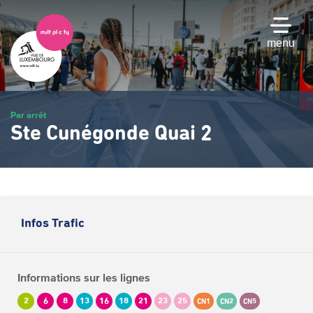
Passer
au
contenu
menu
principal
Par arrêt
Ste Cunégonde Quai 2
Infos Trafic
Informations sur les lignes
2
6
8
13
16
18
21
23
25
CN1
CN2
CN5