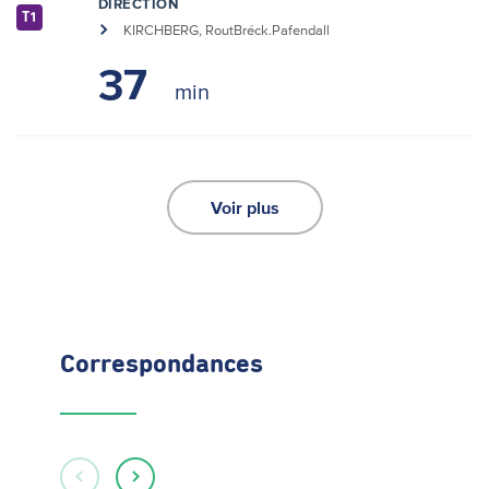
DIRECTION
T1
KIRCHBERG, RoutBréck.Pafendall
37
Voir plus
Correspondances