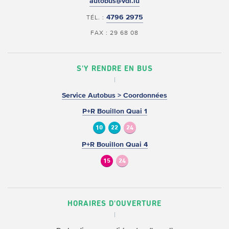
autobus@vdl.lu
4796 2975
TÉL. :
FAX : 29 68 08
S'Y RENDRE EN BUS
Service Autobus > Coordonnées
P+R Bouillon Quai 1
10
22
24
P+R Bouillon Quai 4
15
24
HORAIRES D'OUVERTURE