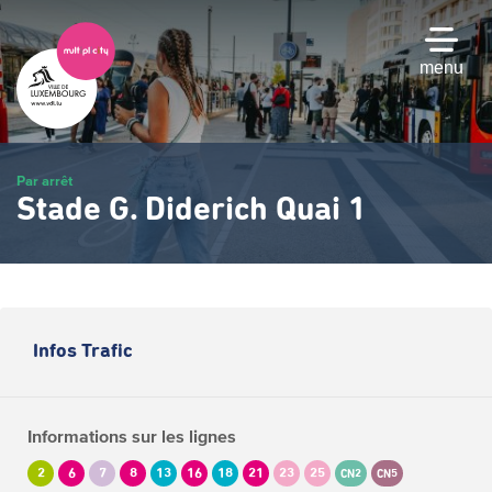
Passer
au
contenu
menu
principal
Par arrêt
Stade G. Diderich Quai 1
Infos Trafic
Informations sur les lignes
2
6
7
8
13
16
18
21
23
25
CN2
CN5