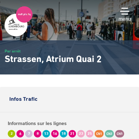
Passer
au
contenu
menu
principal
Par arrêt
Strassen, Atrium Quai 2
Infos Trafic
Informations sur les lignes
2
6
7
8
13
16
18
21
23
25
CN1
CN2
CN5