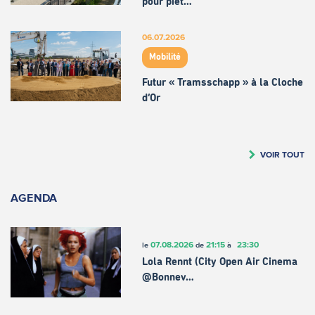
pour piét…
06.07.2026
Mobilité
Futur « Tramsschapp » à la Cloche
d’Or
VOIR TOUT
AGENDA
07.08.2026
21:15
23:30
le
de
à
Lola Rennt (City Open Air Cinema
@Bonnev…