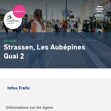
Passer
au
contenu
menu
principal
Par arrêt
Strassen, Les Aubépines
Quai 2
Infos Trafic
Informations sur les lignes