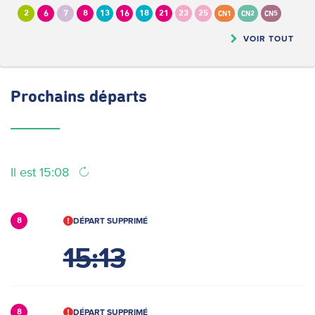
2
6
7
8
13
16
18
21
23
25
CN1
CN2
CN5
VOIR TOUT
Prochains
départs
Il est 15:08
DÉPART SUPPRIMÉ
8
15:13
DÉPART SUPPRIMÉ
8