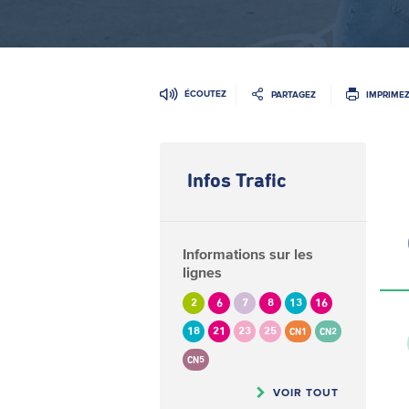
ÉCOUTEZ
PARTAGEZ
IMPRIME
Infos Trafic
Informations sur les
lignes
2
6
7
8
13
16
18
21
23
25
CN1
CN2
CN5
VOIR TOUT