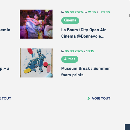
06.08.2026
21:15
23:30
le
de
à
Cinéma
chemin
La Boum (City Open Air
Cinema @Bonnevoie…
06.08.2026
10:15
le
à
Autres
p » à
Museum Break : Summer
foam prints
R TOUT
VOIR TOUT