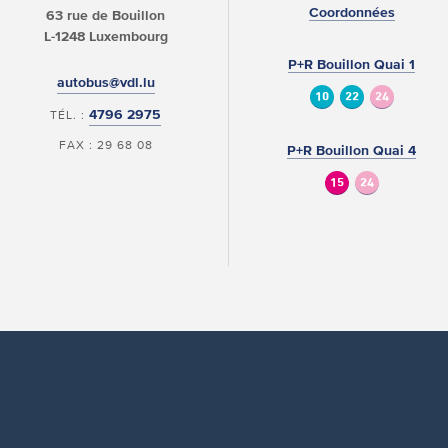
Coordonnées
63 rue de Bouillon
L-1248 Luxembourg
P+R Bouillon Quai 1
autobus@vdl.lu
10
22
24
4796 2975
TÉL. :
FAX : 29 68 08
P+R Bouillon Quai 4
15
24