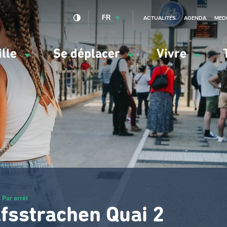
FR
ACTUALITÉS
AGENDA
MED
ille
Se déplacer
Vivre
vigation
ncipale
Par arrêt
fsstrachen Quai 2