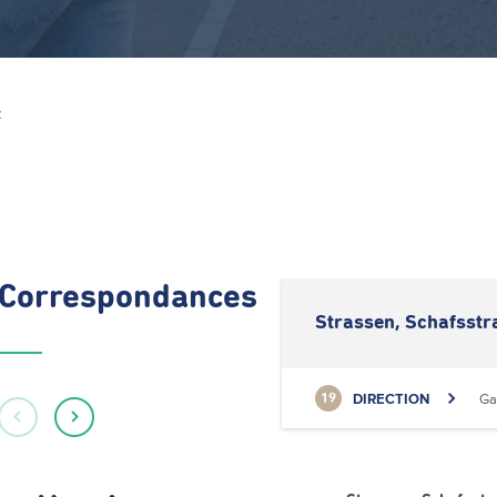
Z
Correspondances
Strassen, Schafsstr
DIRECTION
Ga
19