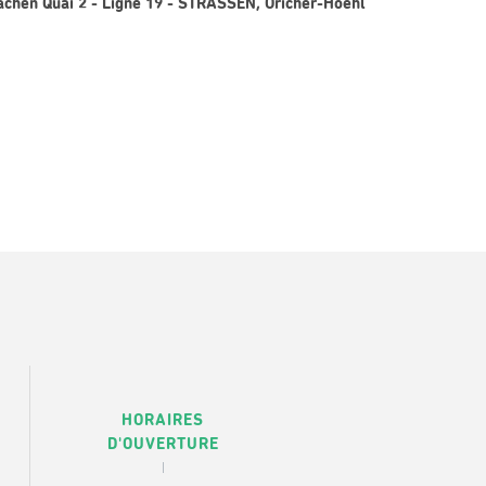
achen Quai 2 - Ligne 19 - STRASSEN, Oricher-Hoehl
HORAIRES
D'OUVERTURE