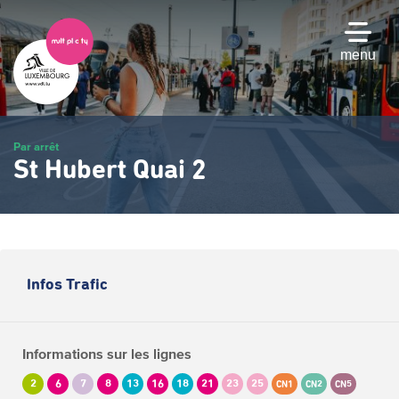
Passer
au
contenu
menu
principal
Par arrêt
St Hubert Quai 2
Infos Trafic
Informations sur les lignes
2
6
7
8
13
16
18
21
23
25
CN1
CN2
CN5